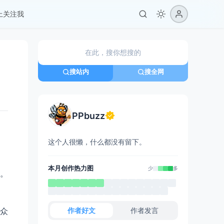
er上关注我
搜站内
搜全网
PPbuzz
这个人很懒，什么都没有留下。
本月创作热力图
少
多
。
作者好文
作者发言
众