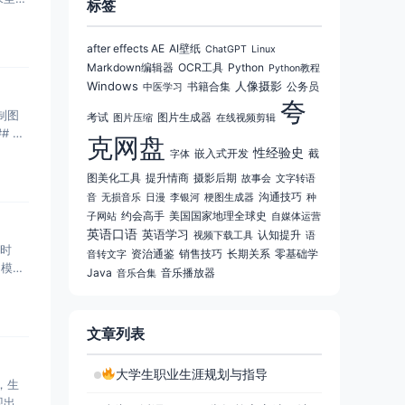
标签
after effects AE
AI壁纸
ChatGPT
Linux
Markdown编辑器
OCR工具
Python
Python教程
Windows
人像摄影
书籍合集
公务员
中医学习
夸
制图
考试
图片生成器
图片压缩
在线视频剪辑
# 基
克网盘
性经验史
嵌入式开发
截
字体
图美化工具
提升情商
摄影后期
故事会
文字转语
沟通技巧
音
无损音乐
日漫
李银河
梗图生成器
种
约会高手
美国国家地理全球史
子网站
自媒体运营
英语口语
英语学习
认知提升
视频下载工具
语
的时
资治通鉴
销售技巧
长期关系
零基础学
音转文字
的模块
Java
音乐播放器
音乐合集
文章列表
大学生职业生涯规划与指导
，生
现出