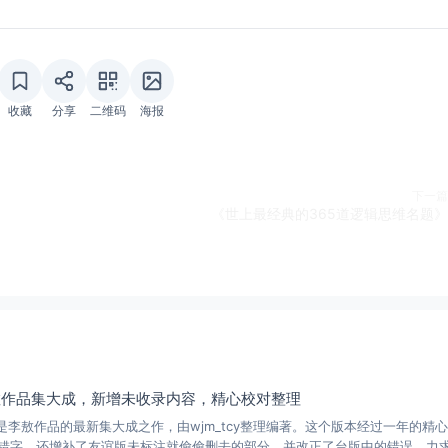
收藏
分享
二维码
海报
下一篇
《世上最经典的365道逻辑思维名题》
敖作品集大成，新增未收录内容，精心校对整理
》是李敖作品的最新集大成之作，由wjm_tcy整理编著。这个版本经过一年的精
错字，还增补了友谊版未标注就偷偷删去的部分，并改正了台版中的错误，力