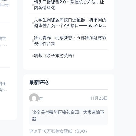
镜头口播课程2.0：掌握核心方法，让
是平常
内容情绪化
大学生网课题库接口适配器，将不同的
题库整合为一个API接口——tikuAdapt
er
舞动青春，绽放梦想：五部舞蹈题材影
情世
视佳作合集
。作
凯叔《亲子旅游英语》
最新评论
科全
活的
11月23日
hf
这个是付费的压缩包资源，大家谨慎下
载
评论于
10万张美女壁纸（60G）