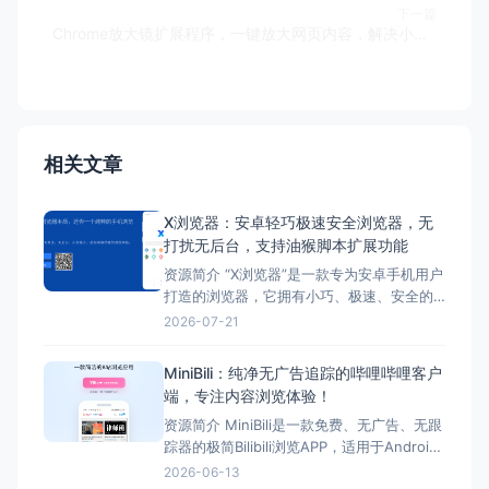
下一篇
Chrome放大镜扩展程序，一键放大网页内容，解决小字难题，浏览更轻松
相关文章
X浏览器：安卓轻巧极速安全浏览器，无
打扰无后台，支持油猴脚本扩展功能
资源简介 “X浏览器”是一款专为安卓手机用户
打造的浏览器，它拥有小巧、极速、安全的
特性。该 浏览器回归浏览器本质，没有新闻
2026-07-21
推送和后台进程，为用户提供了一个清爽、
高效的手机浏览体验。 同时，“X浏览器”注
MiniBili：纯净无广告追踪的哔哩哔哩客户
重保护用户隐私，只申请极少用户权限，让
端，专注内容浏览体验！
用户更加安心使用。 此外，它还支持油猴脚
资源简介 MiniBili是一款免费、无广告、无跟
踪器的极简Bilibili浏览APP，适用于Android
和iOS用户。 它提供了一个简单的B站浏览体
2026-06-13