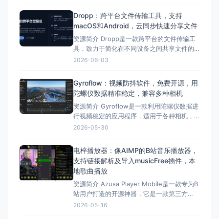
验，让用户专注于视频内容本身，避免受到
过多功能干扰。MiniBili的核心功能是提供简
Dropp：跨平台文件传输工具，支持
洁的B站浏览体验，具有极简界面、B站浏
macOS和Android，云同步快速分享文件
览、适用于And
资源简介 Dropp是一款跨平台的文件传输工
具，致力于简化在不同设备之间共享文件的
过程。它通过云同步技术，允许用户在
2026-06-03
macOS和Android设备之间无缝传输文件。
Dropp的特点包括跨平台支持、云同步、零
Gyroflow：视频防抖软件，免费开源，用
配置、原生托盘界面、安全认证等。它支持
陀螺仪数据精准稳定，兼容多种相机
在macOS和Android上使用，未来还将支
资源简介 Gyroflow是一款利用陀螺仪数据进
行视频稳定的应用程序，适用于各种相机，
如GoPro、Sony、Insta360等。它读取相机
2026-05-30
内部的陀螺仪数据，精确稳定拍摄的视频，
也可以读取外部来源的陀螺仪数据。 简单来
电梓播放器：像AIMP的B站音乐播放器，
说，它能让你的视频像装了云台一样稳定。
支持链接解析及导入musicFree插件，本
Gyroflow拥有以下核心功能特征
地歌曲播放
资源简介 Azusa Player Mobile是一款专为B
站用户打造的开源神器，它是一款第三方
Bilibili音频播放器，旨在为用户提供年轻的听
2026-05-16
歌体验。 这款播放器功能对标油管音乐，交