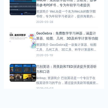
西班牙语、法语、德语、中文、日语等等。
和参考PDF书，专为年轻学习者提供
使用Forvo非常简单，只需在搜索框中输入要
资源简介 WeLib是一个名为WeLib的数字图
查询的单词
书馆，专为年轻学习者设计，提供海量的
PDF电子书资源，包括教育书籍、故事书和
2026-05-28
参考资料。 该图书馆旨在帮助孩子们学习，
家长和老师也可以轻松查找和下载适合孩子
GeoGebra：免费数学学习神器，涵盖计
教育需求的书籍。WeLib是Anna's Archive
算器、绘图、几何、3D及科学计算等功能
的镜像站，用户可以使用Anna's
资源简介 GeoGebra是一款集计算器、绘图
工具、几何工具、3D工具、科学计算器和笔
记功能于一体的全球领先的免费数学工具，
2026-05-19
被超过1亿的学生和教师使用。 它旨在通过
可视化的方式，帮助用户更好地理解数学概
巴别英语：用美剧和TED演讲提升英语听
念，解决数学问题。GeoGebra拥有丰富的
力和口语
功能特征，如计算器套件、图形计算器、几
&nbsp; 资源简介 巴别英语是一个专注于在
何工具等
线英语学习的平台，通过提供美剧等视频资
源帮助用户提高英语听力水平。 它拥有海量
2026-05-03
美剧资源，覆盖各种题材和难度，满足不同
用户的学习需求。该平台提供中英文字幕，
方便用户理解剧情，学习生词和短语。此
外，它还提供精听模式、口语练习、听力测