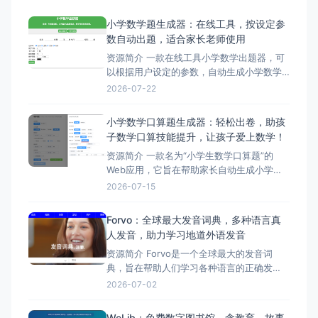
小学数学题生成器：在线工具，按设定参
数自动出题，适合家长老师使用
资源简介 一款在线工具小学数学出题器，可
以根据用户设定的参数，自动生成小学数学
试题，旨在帮助家长和老师更轻松、高效地
2026-07-22
出题。 小学数学出题器的特点，包括多种运
算符、自定义数字个数、允许小数、自定义
小学数学口算题生成器：轻松出卷，助孩
题目数量、数字范围和文字颜色等参数设
子数学口算技能提升，让孩子爱上数学！
置，以及一键生成题目、打印试卷等功能。
资源简介 一款名为“小学生数学口算题”的
该工具的使用场景
Web应用，它旨在帮助家长自动生成小学生
口算题，解放家长双手，让孩子爱上数学。
2026-07-15
这款应用基于Vue 3开发，功能强大，可以一
键生成试卷。用户可以根据需要设置算数项
Forvo：全球最大发音词典，多种语言真
和结果的取值范围、选择运算符号等参数，
人发音，助力学习地道外语发音
生成各种类型的口算题，如求结果、求算数
资源简介 Forvo是一个全球最大的发音词
项、带括号的算
典，旨在帮助人们学习各种语言的正确发
音。 它通过收集来自世界各地的母语人士的
2026-07-02
真人发音，为用户提供最地道、最准确的发
音参考。Forvo涵盖了多种语言，包括英语、
WeLib：免费数字图书馆，含教育、故事