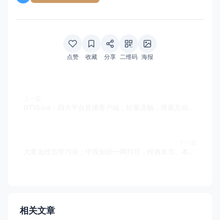
点赞
收藏
分享
二维码
海报
上一篇
DTVLive：四大平台直播客户端，轻量流畅，弹幕互动，收藏主播，畅享直播！
下一篇
大青龙经方学习录：中医知识一网打尽，经典名方、本草详解、病类条辩全都有
相关文章