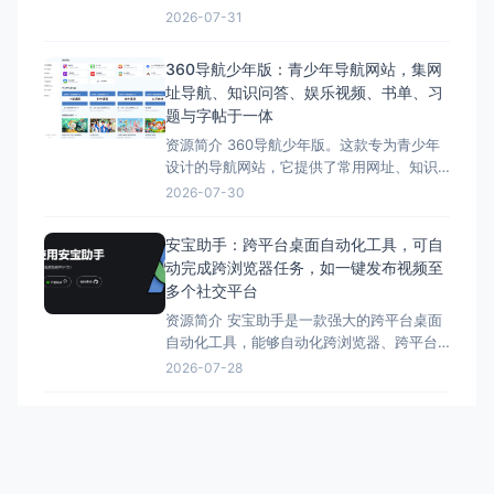
各种经典电视机模型，用户可以切换频道，
2026-07-31
观看复古动画、新闻片段或雪花屏。 网站的
声音和画面都非常真实，带有怀旧滤镜，让
360导航少年版：青少年导航网站，集网
人仿佛回到了童年。这款网站提供了许多复
址导航、知识问答、娱乐视频、书单、习
古电视节目和广告，勾起用户的回忆。 无
题与字帖于一体
资源简介 360导航少年版。这款专为青少年
设计的导航网站，它提供了常用网址、知识
问答、营养视频、书单、口算题和字帖打印
2026-07-30
等内容，旨在为青少年搭建一个健康、安
全、简单的网络环境。 360导航少年版包括
安宝助手：跨平台桌面自动化工具，可自
精选内容、过滤不良信息、支持实用工具
动完成跨浏览器任务，如一键发布视频至
等。 总的来说，“360导航少年版”，让家长
多个社交平台
和孩子都能
资源简介 安宝助手是一款强大的跨平台桌面
自动化工具，能够自动化跨浏览器、跨平台
的任务，例如一键发布视频到多个社交媒体
2026-07-28
平台。 安宝助手的各项功能，包括跨平台自
动化、一键发布、强大的脚本生态、多账号
Deep OCR：免费OCR工具，精准识别图
环境隔离、灵活的计划任务、可视化的操作
片和PDF文字，无需登录，免费无限使用
日志以及多平台视频上传助手等。 总的来
资源简介 Deep OCR是一款基于DeepSeek
说，安宝助手是一