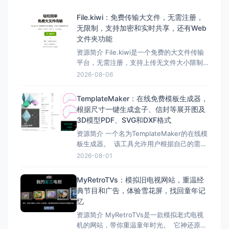
File.kiwi：免费传输大文件，无需注册，
无限制，支持加密和实时共享，还有Web
文件夹功能
资源简介 File.kiwi是一个免费的大文件传输
平台，无需注册，支持上传无文件大小限制
的文件，并采用端到端加密确保文件传输的
2026-08-06
安全性。 它提供了便捷的Web文件夹功能，
让用户能够轻松共享、协作处理各种文件。
TemplateMaker：在线免费模板生成器，
此外，File.kiwi还支持实时共享、多种分享方
根据尺寸一键生成盒子、信封等展开图及
式以及Chrome扩展程序，方便用户
3D模型PDF、SVG和DXF格式
资源简介 一个名为TemplateMaker的在线模
板生成器。 该工具允许用户根据自己的需
求，通过输入尺寸参数，快速生成各种盒
2026-08-01
子、信封、3D模型等的精准PDF、SVG和
DXF展开图。 TemplateMaker的特点包括
MyRetroTVs：模拟旧电视网站，重温经
免费使用、丰富的模板种类、高度可定制
典节目和广告，体验雪花屏，找回童年记
性、精准的矢量文件下载、操作简
忆
资源简介 MyRetroTVs是一款模拟老式电视
机的网站，带你重温童年时光。 它神还原了