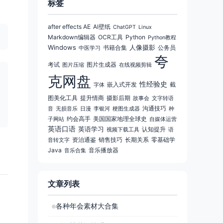
标签
after effects AE
AI壁纸
ChatGPT
Linux
Markdown编辑器
OCR工具
Python
Python教程
Windows
人像摄影
书籍合集
公务员
中医学习
夸
考试
图片生成器
图片压缩
在线视频剪辑
克网盘
性经验史
嵌入式开发
截
字体
图美化工具
提升情商
摄影后期
故事会
文字转语
沟通技巧
音
无损音乐
日漫
李银河
梗图生成器
种
约会高手
美国国家地理全球史
子网站
自媒体运营
英语口语
英语学习
认知提升
视频下载工具
语
资治通鉴
销售技巧
长期关系
零基础学
音转文字
Java
音乐播放器
音乐合集
文章列表
各种年会素材大合集