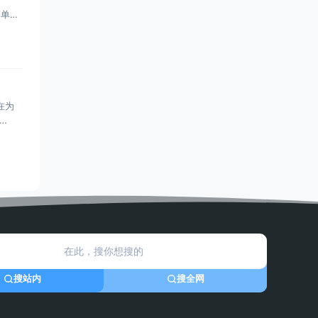
简单来
旨在为
搜站内
搜全网