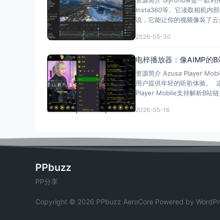
Insta360等。它读取相
说，它能让你的视频像装了云台
2026-05-30
电梓播放器：像AIMP的B
资源简介 Azusa Player
用户提供年轻的听歌体验。 这
Player Mobile支持解析B站
2026-05-16
PPbuzz
PP分享
Copyright © 2026 PPbuzz
AeroCore
Powered by WordPr