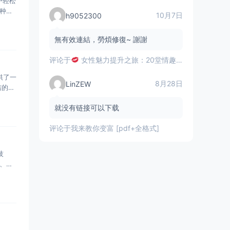
户轻松
种记
10月7日
h9052300
無有效連結，勞煩修復~ 謝謝
评论于
女性魅力提升之旅：20堂情趣指南课揭秘
提供了一
8月28日
LinZEW
洁的B
就没有链接可以下载
评论于
我来教你变富 [pdf+全格式]
技
置、原