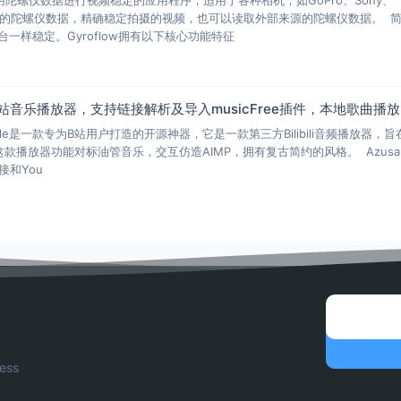
机内部的陀螺仪数据，精确稳定拍摄的视频，也可以读取外部来源的陀螺仪数据。 
一样稳定。Gyroflow拥有以下核心功能特征
站音乐播放器，支持链接解析及导入musicFree插件，本地歌曲播放
 Mobile是一款专为B站用户打造的开源神器，它是一款第三方Bilibili音频播放器，
款播放器功能对标油管音乐，交互仿造AIMP，拥有复古简约的风格。 Azusa
链接和You
ess