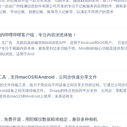
账日记”的记账软件是一款完全免费、功能丰富、颜值颇高的应用，致力于帮助用
是一款由广州锐澜信息软件有限公司开发的专注于记账服务的应用软件，拥有多
记账、手动记账、相册记账、账单导入记账等，以满足不同用户的需求
告追踪的哔哩哔哩客户端，专注内容浏览体验！
费、无广告、无跟踪器的极简Bilibili浏览APP，适用于Android和iOS用户。 它
专注于视频内容本身，避免受到过多功能干扰。MiniBili的核心功能是提供简
站浏览、适用于And
工具，支持macOS和Android，云同步快速分享文件
跨平台的文件传输工具，致力于简化在不同设备之间共享文件的过程。它通过云同步
droid设备之间无缝传输文件。 Dropp的特点包括跨平台支持、云同步、零配
在macOS和Android上使用，未来还将支
抖软件，免费开源，用陀螺仪数据精准稳定，兼容多种相机
款利用陀螺仪数据进行视频稳定的应用程序，适用于各种相机，如GoPro、Sony、