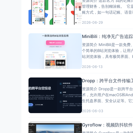
资源简介 这款名为“我的记
管理财务，告别糊涂账。 它
账方式，如一句话记账、语音
2026-06-29
MiniBili：纯净无广
资源简介 MiniBili是一款免
个简单的B站浏览体验，让用户
站浏览体验，具有极简界面、B
2026-06-13
Dropp：跨平台文件传输
资源简介 Dropp是一款
术，允许用户在macOS和An
生托盘界面、安全认证等。它支持
2026-06-03
Gyroflow：视频防
资源简介 Gyroflow是一