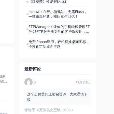
《红楼梦》性爱解码.txt
oldswf：在线小游戏站，无需Flash，
一键重温经典，找回童年回忆！
FTPManager：让你的手机轻松管理FT
P和SFTP服务器文件的客户端应用，随
时随地编辑、传输
免费iPhone应用，轻松替换桌面图标，
个性化定制桌面主题
最新评论
归浏
重保护
11月23日
hf
这个是付费的压缩包资源，大家谨慎下
载
评论于
10万张美女壁纸（60G）