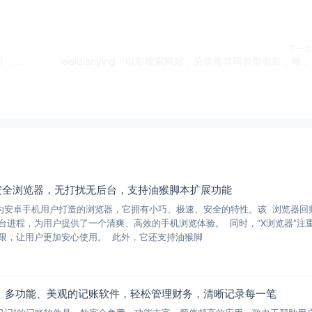
下一篇
MobaLiveCD：Windows上的Linux LiveCD运行工具，免费下载，一键启动ISO镜像
leisidianying：电影搜索网站，分类推荐同类型电影，每日更新
安全浏览器，无打扰无后台，支持油猴脚本扩展功能
款专为安卓手机用户打造的浏览器，它拥有小巧、极速、安全的特性。该 浏览器回
台进程，为用户提供了一个清爽、高效的手机浏览体验。 同时，“X浏览器”注
限，让用户更加安心使用。 此外，它还支持油猴脚
费、多功能、美观的记账软件，轻松管理财务，清晰记录每一笔