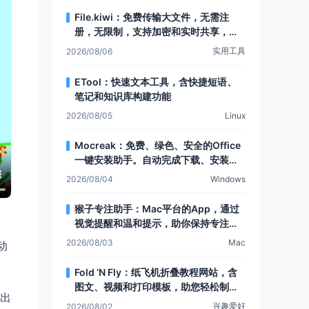
File.kiwi：免费传输大文件，无需注
册，无限制，支持加密和实时共享，还
有Web文件夹功能
实用工具
2026/08/06
ETool：快速文本工具，含快捷短语、
笔记和知识库构建功能
2026/08/05
Linux
Mocreak：免费、绿色、安全的Office
一键安装助手。自动完成下载、安装和
部署，让Office安装更简单，支持多种
2026/08/04
Windows
安装模式和个性化设置
猴子专注助手：Mac平台的App，通过
视觉提醒和温和提示，助你保持专注，
提升注意力
2026/08/03
Mac
动
Fold ‘N Fly：纸飞机折叠教程网站，含
图文、视频和打印模板，助您轻松制作
出
各类纸飞机
兴趣爱好
2026/08/02