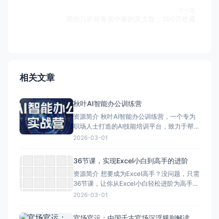
下一篇
那些只听前奏就中毒的英文歌，390万收藏
相关文章
秋叶AI智能办公训练营
资源简介 秋叶AI智能办公训练营，一个专为
职场人士打造的AI技能培训平台，致力于帮
助学员掌握前沿的AI技术，从而提升工作效
2026-03-01
率和职场竞争力。这个训练营不仅提供了丰
富的课程内容，还采用了一种非常实用和高
36节课，实现Excel小白到高手的进阶
效的学习方式。 ### 课程内容 - **AI对话
资源简介 想要成为Excel高手？没问题，只需
技巧**：教授如何与AI工具进行有效沟
36节课，让你从Excel小白轻松进阶为高手！
这可不是吹牛，而是实实在在能达到的目
2026-03-01
标。 这36节课内容丰富，涵盖了Excel的各
个方面。从基础知识开始，一步步教你如何
官场官运：中国千古官场沉浮规则解读