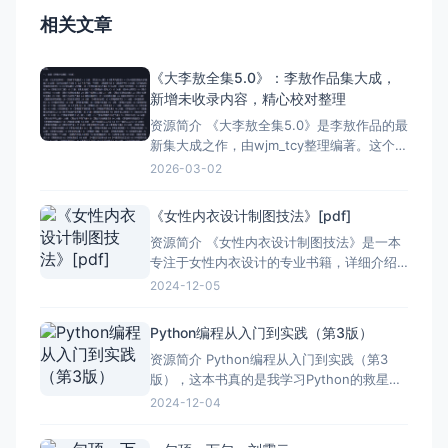
相关文章
《大李敖全集5.0》：李敖作品集大成，
新增未收录内容，精心校对整理
资源简介 《大李敖全集5.0》是李敖作品的最
新集大成之作，由wjm_tcy整理编著。这个版
本经过一年的精心校对和整理，不仅修正了
2026-03-02
十几万个错字，还增补了友谊版未标注就偷
偷删去的部分，并改正了台版中的错误，力
《女性内衣设计制图技法》[pdf]
求呈现一个最完整、最准确的李敖作品集。
资源简介 《女性内衣设计制图技法》是一本
此外，该版本还提供多种格式的免费下载，
专注于女性内衣设计的专业书籍，详细介绍
包括 ht
了从基础结构到高级制图技巧的各个方面。
2024-12-05
这本书不仅适合内衣设计师，也适合服装设
计专业的学生和对内衣设计感兴趣的人士。
Python编程从入门到实践（第3版）
### 基础知识 书中首先介绍了女性人体的基
资源简介 Python编程从入门到实践（第3
本构造和测量方法，这是设计内衣的基础。
版），这本书真的是我学习Python的救星
通过学习这
啊！从我开始接触编程的时候，我就对
2024-12-04
Python这门语言情有独钟。这本书详细地介
绍了Python的基本语法、数据结构，还有各