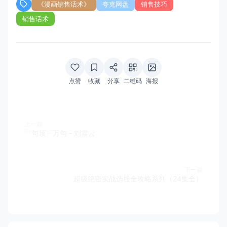
《漫画销售话术》
夸克网盘
销售技巧
销售话术
点赞
收藏
分享
二维码
海报
上一篇
一句顶一万句 - 刘震云
下一篇
超级绝密实战选股全攻略系列（24集全）