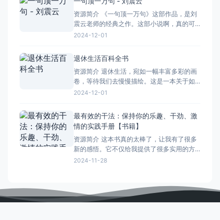
一句顶一万句 - 刘震云
种实用的模块和库，让我能够轻松上手。 书
资源简介 《一句顶一万句》这部作品，是刘
中不仅有丰富的理论知识，还有很多实际的
震云老师的经典之作。这部小说啊，真的可
应用案
以说是把咱中国的人情世故、心里头的那点
2024-12-01
弯弯绕绕给琢磨透啦。 书里面的人物可多
啦，每个人物都有自己的故事，都有自己的
退休生活百科全书
心思。作者通过细腻的描写，把他们内心的
资源简介 退休生活，宛如一幅丰富多彩的画
纠结、矛盾给展现得淋漓尽致。而且啊，书
卷，等待我们去慢慢描绘。这是一本关于如
中的语言也特别有意思，那
何度过退休生活的百科全书，它不仅仅是一
2024-12-01
本书，更是我们晚年生活的指南。 在这本书
中，你会找到关于如何调整心态，适应退休
最有效的干法：保持你的乐趣、干劲、激
生活的篇章。退休并不意味着结束，而是另
情的实践手册【书籍】
一种生活的开始。你可以选择去旅行，去看
资源简介 这本书真的太棒了，让我有了很多
看这个大千世界，也可以
新的感悟。它不仅给我提供了很多实用的方
法，还让我重新审视了自己对工作的态度。
2024-11-28
书中提到，保持乐趣是持续高效工作的关
键。以前我觉得工作就是完成任务，但通过
阅读这本书，我意识到只有真正热爱自己的
工作，才能从中找到乐趣和动力。 干劲和激
情也同样重要。书
PPbuzz